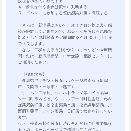
接種を積極的に検討する

４．飲食を伴う会合は慎重に判断する

５．イベントに参加する際は感染対策を徹底する

　さらに、新潟県において、オミクロン株による感
染が継続していますので、感染不安を感じる県民を
対象とした無料検査の実施期間を４月30日（土）ま
で延長します。

　なお、症状がある方はかかりつけ医などの医療機
関または、新潟県新型コロナ受診・相談センターに
ご相談ください。

　【検査場所】

・新潟県ワクチン・検査パッケージ検査所（新潟
市・長岡市・三条市・上越市）

・ウエルシア薬局、ツルハドラッグ等の民間薬局

※十日町市内では、ウエルシア十日町住吉店、わか
ば薬局袋町店、松之山薬局本店、松代調剤薬局、川
西調剤薬局、アイン薬局十日町店で検査を行ってい
ます。

なお、検査種類や検査日時はそれぞれの店舗で異な
るため、ホームページ等で確認してください。
