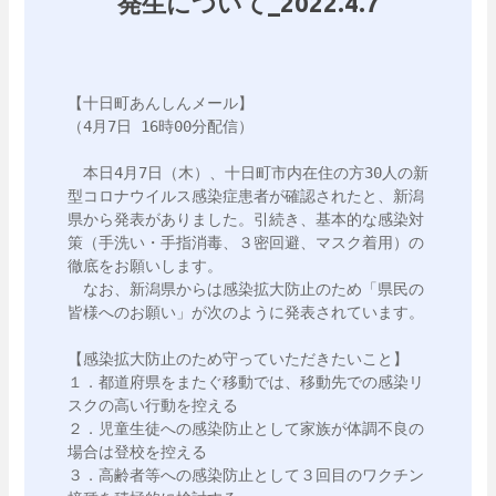
発生について_2022.4.7
【十日町あんしんメール】

（4月7日 16時00分配信）

　本日4月7日（木）、十日町市内在住の方30人の新
型コロナウイルス感染症患者が確認されたと、新潟
県から発表がありました。引続き、基本的な感染対
策（手洗い・手指消毒、３密回避、マスク着用）の
徹底をお願いします。

　なお、新潟県からは感染拡大防止のため「県民の
皆様へのお願い」が次のように発表されています。

【感染拡大防止のため守っていただきたいこと】

１．都道府県をまたぐ移動では、移動先での感染リ
スクの高い行動を控える

２．児童生徒への感染防止として家族が体調不良の
場合は登校を控える

３．高齢者等への感染防止として３回目のワクチン