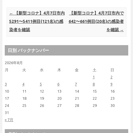
Post navigation
←
【新型コロナ】4月7日市内
【新型コロナ】4月7日市内で
5291〜5411例目(121名)の感
642〜661例目(20名)の感染者
染者を確認
を確認
→
日別 バックナンバー
2026年8月
月
火
水
木
金
土
日
1
2
3
4
5
6
7
8
9
10
11
12
13
14
15
16
17
18
19
20
21
22
23
24
25
26
27
28
29
30
31
« 7月