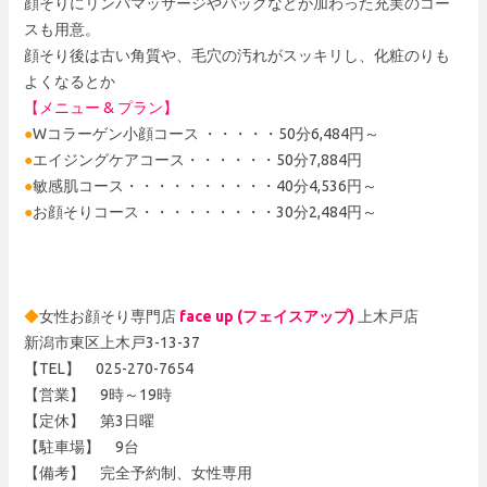
顔そりにリンパマッサージやパックなどが加わった充実のコー
スも用意。
顔そり後は古い角質や、毛穴の汚れがスッキリし、化粧のりも
よくなるとか
【メニュー & プラン】
●
Wコラーゲン小顔コース ・・・・・50分6,484円～
●
エイジングケアコース・・・・・・50分7,884円
●
敏感肌コース・・・・・・・・・・40分4,536円～
●
お顔そりコース・・・・・・・・・30分2,484円～
◆
女性お顔そり専門店
face up (フェイスアップ)
上木戸店
新潟市東区上木戸3-13-37
【TEL】 025-270-7654
【営業】 9時～19時
【定休】 第3日曜
【駐車場】 9台
【備考】 完全予約制、女性専用