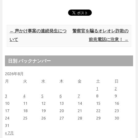
Post navigation
←
声かけ事案の連続発生につ
警察官を騙るオレオレ詐欺の
いて
前兆電話に注意！
→
日別 バックナンバー
2026年8月
月
火
水
木
金
土
日
1
2
3
4
5
6
7
8
9
10
11
12
13
14
15
16
17
18
19
20
21
22
23
24
25
26
27
28
29
30
31
« 7月