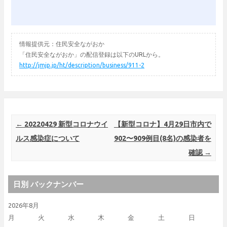
情報提供元：住民安全ながおか
「住民安全ながおか」の配信登録は以下のURLから。
http://jmjp.jp/ht/description/business/911-2
Post navigation
←
20220429 新型コロナウイ
【新型コロナ】4月29日市内で
ルス感染症について
902〜909例目(8名)の感染者を
確認
→
日別 バックナンバー
2026年8月
月
火
水
木
金
土
日