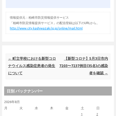
情報提供元：柏崎市防災情報提供サービス
「柏崎市防災情報提供サービス」の配信登録は以下のURLから。
http://www.city.kashiwazaki.lg.jp/online/mail.html
Post navigation
←
町立学校における新型コロ
【新型コロナ】5月3日市内
ナウイルス感染症患者の発生
7203〜7237例目(35名)の感染
について
者を確認
→
日別 バックナンバー
2026年8月
月
火
水
木
金
土
日
1
2