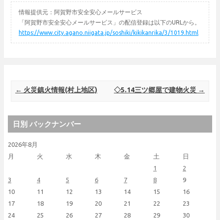
情報提供元：阿賀野市安全安心メールサービス
「阿賀野市安全安心メールサービス」の配信登録は以下のURLから。
https://www.city.agano.niigata.jp/soshiki/kikikanrika/3/1019.html
Post navigation
←
火災鎮火情報(村上地区)
◇5.14三ツ郷屋で建物火災
→
日別 バックナンバー
2026年8月
月
火
水
木
金
土
日
1
2
3
4
5
6
7
8
9
10
11
12
13
14
15
16
17
18
19
20
21
22
23
24
25
26
27
28
29
30