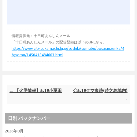
情報提供元：十日町あんしんメール
「十日町あんしんメール」の配信登録は以下のURLから。
https://www.city.tokamachi.lg.jp/soshiki/somubu/bosaianzenka/4
/gyomu/1450418484603.html
Post navigation
←
【火災情報】5.19小粟田
◇5.19クマ痕跡(時之島地内)
→
日別 バックナンバー
2026年8月