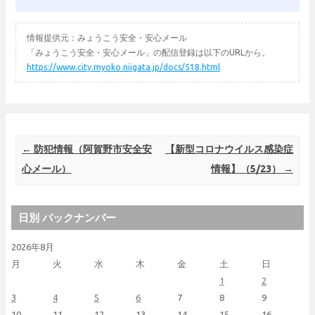
情報提供元：みょうこう安全・安心メール
「みょうこう安全・安心メール」の配信登録は以下のURLから。
https://www.city.myoko.niigata.jp/docs/518.html
Post navigation
←
防犯情報（阿賀野市安全安
【新型コロナウイルス感染症
心メール）
情報】（5/23）
→
日別 バックナンバー
2026年8月
月
火
水
木
金
土
日
1
2
3
4
5
6
7
8
9
10
11
12
13
14
15
16