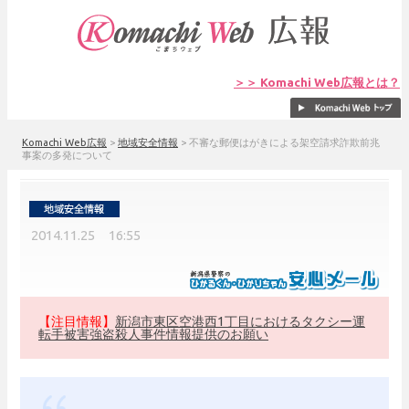
＞＞ Komachi Web広報とは？
Komachi Web広報
>
地域安全情報
>
不審な郵便はがきによる架空請求詐欺前兆
事案の多発について
2014.11.25 16:55
【注目情報】
新潟市東区空港西1丁目におけるタクシー運
転手被害強盗殺人事件情報提供のお願い