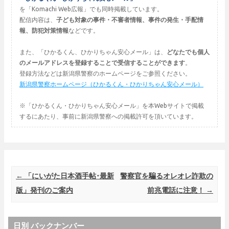
を「Komachi Web広報」でも同時掲載しています。
配信内容は、
子ども対象の事件・不審者情報、事件の発生・手配情
報、防犯対策情報
などです。
また、「ひかるくん、ひかりちゃん安心メール」は、
どなたでも個人
のメールアドレスを登録することで受信することができます
。
登録方法などは新潟県警察のホームページをご参照ください。
新潟県警察ホームページ（ひかるくん・ひかりちゃん安心メール）
※「ひかるくん・ひかりちゃん安心メール」を本Webサイトで掲載
するにあたり、事前に新潟県警察への掲載許可を頂いています。
Post navigation
←
「にいがた日本酒手帖･最新
警察官を騙るオレオレ詐欺の
版」発刊のご案内
前兆電話に注意！
→
日別 バックナンバー