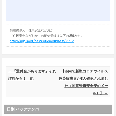
情報提供元：住民安全ながおか
「住民安全ながおか」の配信登録は以下のURLから。
http://jmjp.jp/ht/description/business/911-2
Post navigation
←
「還付金があります」それ
【市内で新型コロナウイルス
詐欺かも！ 他
感染症患者が8人確認されまし
た（阿賀野市安全安心メー
ル）】
→
日別 バックナンバー