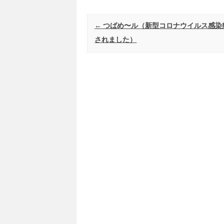
Post navigation
←
つばめ〜ル（新型コロナウイルス感染
されました）