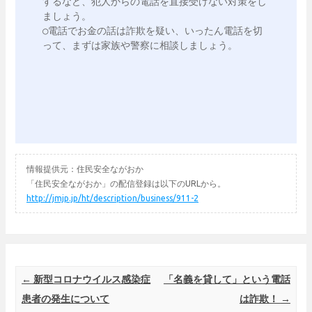
するなど、犯人からの電話を直接受けない対策をし
ましょう。

○電話でお金の話は詐欺を疑い、いったん電話を切
って、まずは家族や警察に相談しましょう。

情報提供元：住民安全ながおか
「住民安全ながおか」の配信登録は以下のURLから。
http://jmjp.jp/ht/description/business/911-2
Post navigation
←
新型コロナウイルス感染症
「名義を貸して」という電話
患者の発生について
は詐欺！
→