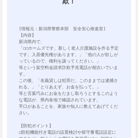
欺！
[情報元：新潟県警察本部　安全安心推進室]

【内容】

新潟県内で、

「○○ホームズです。新しく老人介護施設を作る予定
です。入居優先権があります。」「他の人が欲しが
っているので、権利を譲ってください。」

等という架空料金請求詐欺予兆電話が相次いでいま
す。

この後、「名義貸しは犯罪だ。このままでは逮捕さ
れる。」「とりあえず、お金を払って。」

等と言葉巧みにお金をだまし取ろうとするこのよう
な電話が、県内各地で確認されています。

手口があることを、家族や知人に教えてあげてくだ
さい。

【防犯ポイント】

○防犯機能付き電話の設置検討や留守番電話設定に