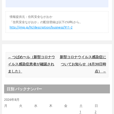
情報提供元：住民安全ながおか
「住民安全ながおか」の配信登録は以下のURLから。
http://jmjp.jp/ht/description/business/911-2
Post navigation
←
つばめ〜ル（新型コロナウ
新型コロナウイルス感染症に
イルス感染症患者が確認され
ついてお知らせ（6月30日時
ました）
点）
→
日別 バックナンバー
2026年8月
月
火
水
木
金
土
日
1
2