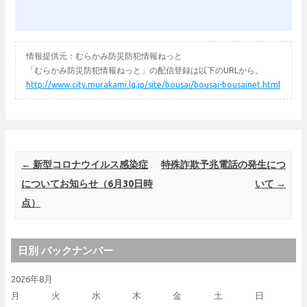
情報提供元：むらかみ防災防犯情報ねっと
「むらかみ防災防犯情報ねっと」の配信登録は以下のURLから。
http://www.city.murakami.lg.jp/site/bousai/bousai-bousainet.html
Post navigation
←
新型コロナウイルス感染症
特殊詐欺予兆電話の発生につ
についてお知らせ（6月30日時
いて
→
点）
日別 バックナンバー
2026年8月
月
火
水
木
金
土
日