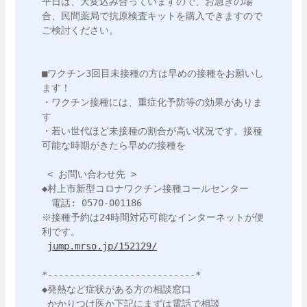
平日は、大変込み合っていますので、お急ぎの場
合、民間薬局で抗原検査キットを購入できますので
ご検討ください。

■ワクチン3回目未接種の方は早めの接種をお願いし
ます！

・ワクチン接種には、重症化予防等の効果がありま
す

・若い世代ほど未接種の割合が高い状況です。接種
可能な時期がきたら早めの接種を

 < お問い合わせ先 >

◆村上市新型コロナワクチン接種コールセンター

　電話: 0570-001186

※接種予約は24時間対応可能なインターネットが便
利です。

jump.mrso.jp/152129/
*---------------------------*

◆発熱など症状がある方の相談窓口

 かかりつけ医か下記にまずは電話で相談
