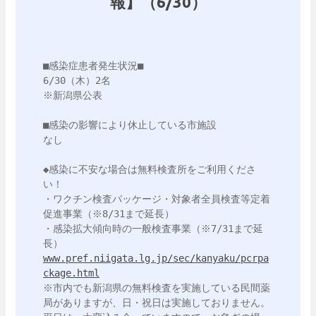
報】（6/30）
■感染症患者発生状況■

6/30（木）2名

※新潟県公表

■感染の影響により休止している市施設

なし

◆感染に不安な場合は無料検査所をご利用くださ
い！

・ワクチン検査パッケージ・対象者全員検査等定着
促進事業（※8/31まで延長）

・感染拡大傾向時の一般検査事業（※7/31まで延
www.pref.niigata.lg.jp/sec/kanyaku/pcrpa
ckage.html
※市内でも新潟県の無料検査を実施している民間薬
局がありますが、日・祝日は実施しておりません。