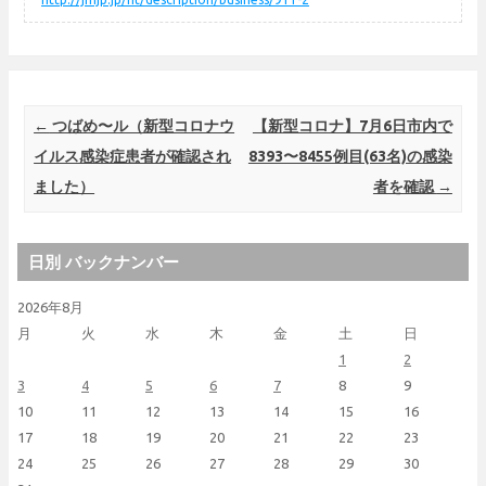
Post navigation
←
つばめ〜ル（新型コロナウ
【新型コロナ】7月6日市内で
イルス感染症患者が確認され
8393〜8455例目(63名)の感染
ました）
者を確認
→
日別 バックナンバー
2026年8月
月
火
水
木
金
土
日
1
2
3
4
5
6
7
8
9
10
11
12
13
14
15
16
17
18
19
20
21
22
23
24
25
26
27
28
29
30