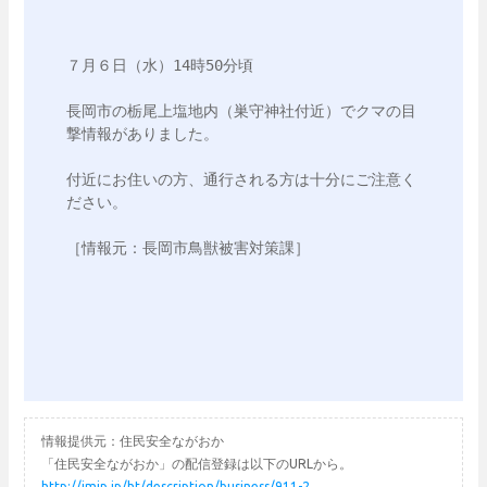
７月６日（水）14時50分頃

長岡市の栃尾上塩地内（巣守神社付近）でクマの目
撃情報がありました。

付近にお住いの方、通行される方は十分にご注意く
ださい。

［情報元：長岡市鳥獣被害対策課］

情報提供元：住民安全ながおか
「住民安全ながおか」の配信登録は以下のURLから。
http://jmjp.jp/ht/description/business/911-2