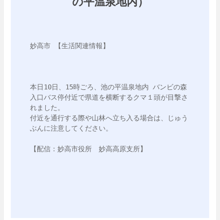
の平温泉地内）
妙高市 【生活関連情報】 

本日10日、15時ごろ、池の平温泉地内 バンビの森
入口バス停付近で県道を横断するクマ１頭が目撃さ
れました。

付近を通行する際や山林へ立ち入る場合は、じゅう
ぶんに注意してください。

【配信：妙高市役所　妙高高原支所】
