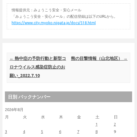
情報提供元：みょうこう安全・安心メール
「みょうこう安全・安心メール」の配信登録は以下のURLから。
https://www.city.myoko.niigata.jp/docs/518.html
Post navigation
←
熱中症の予防行動と新型コ
熊の目撃情報（山北地区）
→
ロナウイルス感染症防止のお
願い_2022.7.10
日別 バックナンバー
2026年8月
月
火
水
木
金
土
日
1
2
3
4
5
6
7
8
9