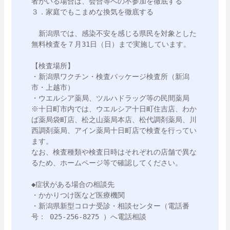
者がいる場合は、会合等への不参加を徹底する

３．家庭でもこまめな換気を徹底する

　新潟県では、感染不安を感じる県民を対象とした
無料検査を７月31日（日）まで実施しています。

【検査場所】

・新潟県ワクチン・検査パッケージ検査所（新潟
市・上越市）

・ウエルシア薬局、ツルハドラッグ等の民間薬局

※十日町市内では、ウエルシア十日町住吉店、わか
ば薬局袋町店、松之山薬局本店、松代調剤薬局、川
西調剤薬局、アイン薬局十日町店で検査を行ってい
ます。

なお、検査種類や検査日時はそれぞれの店舗で異な
るため、ホームページ等で確認してください。

◆症状がある場合の相談先

・かかりつけ医など医療機関

・新潟県新型コロナ受診・相談センター（電話番
号： 025-256-8275 ）へ電話相談
