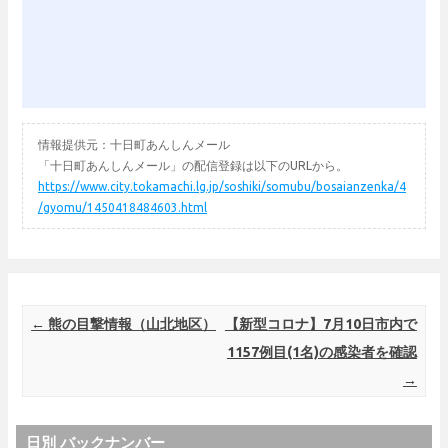
情報提供元：十日町あんしんメール
「十日町あんしんメール」の配信登録は以下のURLから。
https://www.city.tokamachi.lg.jp/soshiki/somubu/bosaianzenka/4
/gyomu/1450418484603.html
Post navigation
←
熊の目撃情報（山北地区）
【新型コロナ】7月10日市内で
1157例目(1名)の感染者を確認
→
日別 バックナンバー