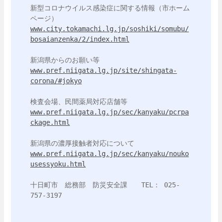
新型コロナウイルス感染症に関する情報（市ホーム
www.city.tokamachi.lg.jp/soshiki/somubu/
bosaianzenka/2/index.html
www.pref.niigata.lg.jp/site/shingata-
corona/#jokyo
www.pref.niigata.lg.jp/sec/kanyaku/pcrpa
ckage.html
www.pref.niigata.lg.jp/sec/kanyaku/nouko
usessyoku.html
十日町市　総務部　防災安全課　　TEL： 025-
757-3197
