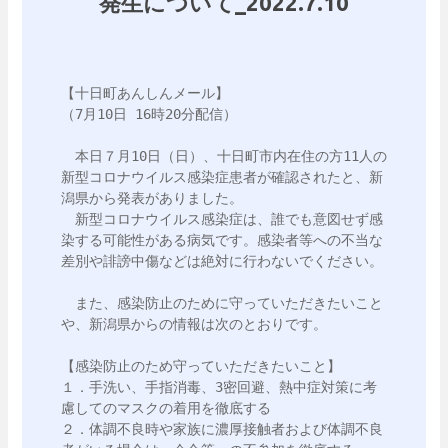
発生について_2022.7.10
【十日町あんしんメール】

（7月10日 16時20分配信）

　本日７月10日（日）、十日町市内在住の方11人の
新型コロナウイルス感染症患者が確認されたと、新
潟県から発表がありました。

　新型コロナウイルス感染症は、誰でも意図せず感
染する可能性がある病気です。感染者等への不当な
差別や誹謗中傷などは絶対に行わないでください。

　また、感染防止のために守っていただきたいこと
や、新潟県からの情報は次のとおりです。

【感染防止のため守っていただきたいこと】

１．手洗い、手指消毒、3密回避、熱中症対策に考
慮してのマスクの着用を徹底する

２．体調不良時や家族に濃厚接触者および体調不良