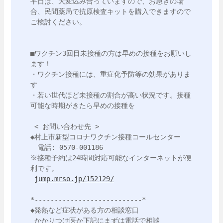
平日は、大変込み合っていますので、お急ぎの場
合、民間薬局で抗原検査キットを購入できますので
ご検討ください。

■ワクチン3回目未接種の方は早めの接種をお願いし
ます！

・ワクチン接種には、重症化予防等の効果がありま
す

・若い世代ほど未接種の割合が高い状況です。接種
可能な時期がきたら早めの接種を

 < お問い合わせ先 >

◆村上市新型コロナワクチン接種コールセンター

　電話: 0570-001186

※接種予約は24時間対応可能なインターネットが便
利です。

jump.mrso.jp/152129/
*---------------------------*

◆発熱など症状がある方の相談窓口

 かかりつけ医か下記にまずは電話で相談
