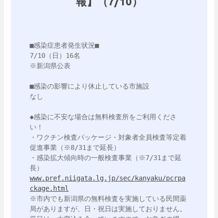
報】（7/10）
■感染症患者発生状況■

7/10（日）16名

※新潟県公表

■感染の影響により休止している市施設

なし

◆感染に不安な場合は無料検査所をご利用くださ
い！

・ワクチン検査パッケージ・対象者全員検査等定着
促進事業（※8/31まで延長）

・感染拡大傾向時の一般検査事業（※7/31まで延
www.pref.niigata.lg.jp/sec/kanyaku/pcrpa
ckage.html
※市内でも新潟県の無料検査を実施している民間薬
局がありますが、日・祝日は実施しておりません。