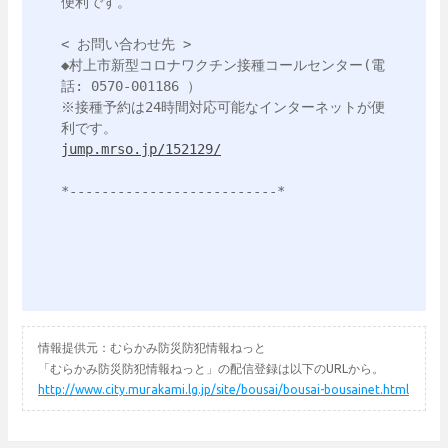
便利です。

< お問い合わせ先 >

◆村上市新型コロナワクチン接種コールセンター(電
話: 0570-001186 ）

※接種予約は24時間対応可能なインターネットが便
jump.mrso.jp/152129/
*--------------------------*

情報提供元：むらかみ防災防犯情報ねっと
「むらかみ防災防犯情報ねっと」の配信登録は以下のURLから。
http://www.city.murakami.lg.jp/site/bousai/bousai-bousainet.html