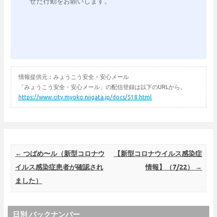
情報提供元：みょうこう安全・安心メール
「みょうこう安全・安心メール」の配信登録は以下のURLから。
https://www.city.myoko.niigata.jp/docs/518.html
Post navigation
←
つばめ〜ル（新型コロナウ
【新型コロナウイルス感染症
イルス感染症患者が確認され
情報】（7/22）
→
ました）
日別 バックナンバー