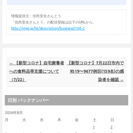
情報提供元：住民安全さんとう
「住民安全さんとう」の配信登録は以下のURLから。
http://jmjp.jp/ht/description/business/100-2
Post navigation
←
【新型コロナ】自宅療養者
【新型コロナ】7月22日市内で
への食料品等支援について
9519〜9677例目(159名)の感
（7/22）
染者を確認
→
日別 バックナンバー
2026年8月
月
火
水
木
金
土
日
1
2