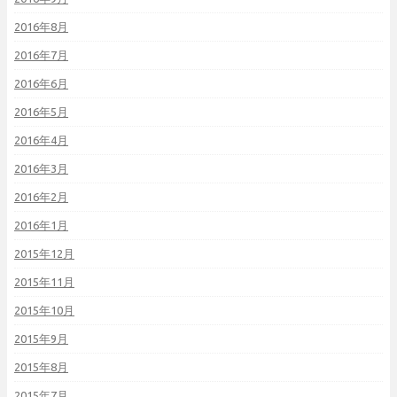
2016年8月
2016年7月
2016年6月
2016年5月
2016年4月
2016年3月
2016年2月
2016年1月
2015年12月
2015年11月
2015年10月
2015年9月
2015年8月
2015年7月