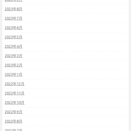
2023年8月
2023年7月
2023年6月
2023年5月
2023年4月
2023年3月
2023年2月
2023年1月
2022年12月
2022年11月
2022年10月
2022年9月
2022年8月
2022年7月