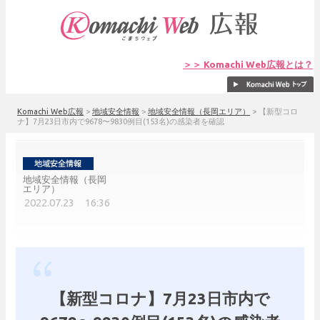
＞＞ Komachi Web広報とは？
Komachi Web広報
>
地域安全情報
>
地域安全情報（長岡エリア）
>
【新型コロ
ナ】7月23日市内で9678〜9830例目(153名)の感染者を確認
地域安全情報（長岡
エリア）
2022.07.23 16:36
【新型コロナ】7月23日市内で