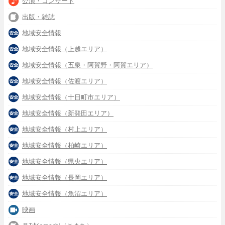
公演・コンサート
出版・雑誌
地域安全情報
地域安全情報（上越エリア）
地域安全情報（五泉・阿賀野・阿賀エリア）
地域安全情報（佐渡エリア）
地域安全情報（十日町市エリア）
地域安全情報（新発田エリア）
地域安全情報（村上エリア）
地域安全情報（柏崎エリア）
地域安全情報（県央エリア）
地域安全情報（長岡エリア）
地域安全情報（魚沼エリア）
映画