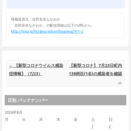
情報提供元：住民安全ながおか
「住民安全ながおか」の配信登録は以下のURLから。
http://jmjp.jp/ht/description/business/911-2
Post navigation
←
【新型コロナウイルス感染
【新型コロナ】 7月23日町内
症情報】（7/23）
138例目(1名)の感染者を確認
→
日別 バックナンバー
2026年8月
月
火
水
木
金
土
日
1
2