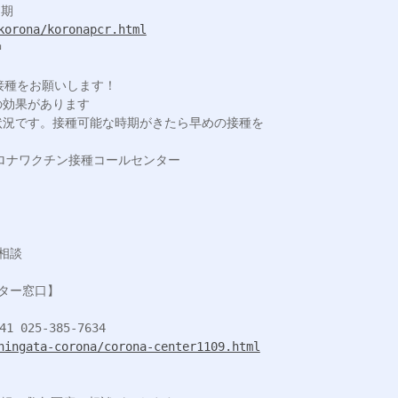
korona/koronapcr.html


接種をお願いします！

効果があります

況です。接種可能な時期がきたら早めの接種を

ロナワクチン接種コールセンター

hingata-corona/corona-center1109.html