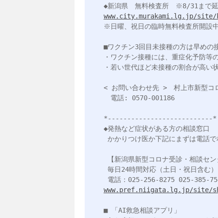
www.city.murakami.lg.jp/site/
※日曜、祝日の臨時無料検査所開設中
■ワクチン3回目未接種の方は早めの
・ワクチン接種には、重症化予防等の
・若い世代ほど未接種の割合が高い状
< お問い合わせ先 >　村上市新型コ
　電話: 0570-001186

*---------------------------*

◆発熱など症状がある方の相談窓口

 かかりつけ医か下記にまずは電話で相談

 【新潟県新型コロナ受診・相談センター窓口】

 毎日24時間対応（土日・祝日含む）

www.pref.niigata.lg.jp/site/s
■ 「AI救急相談アプリ」
