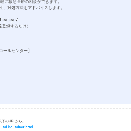
ikyukyu/
下のURLから。
ousai-bousainet.html