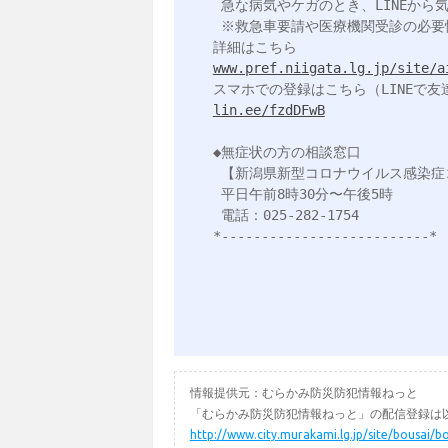
 急な病気やケガのとき、LINEから気軽に救急医療の相談ができます。

 ※救急車要請や医療機関受診の必要性、対処方法をアドバイスします。

www.pref.niigata.lg.jp/site/a
lin.ee/fzdDFwB
◆無症状の方の相談窓口

 【新潟県新型コロナウイルス感染症コールセンター】

 平日午前8時30分〜午後5時

 電話：025-282-1754

*--------------------------*

情報提供元：むらかみ防災防犯情報ねっと
「むらかみ防災防犯情報ねっと」の配信登録は以
http://www.city.murakami.lg.jp/site/bousai/b