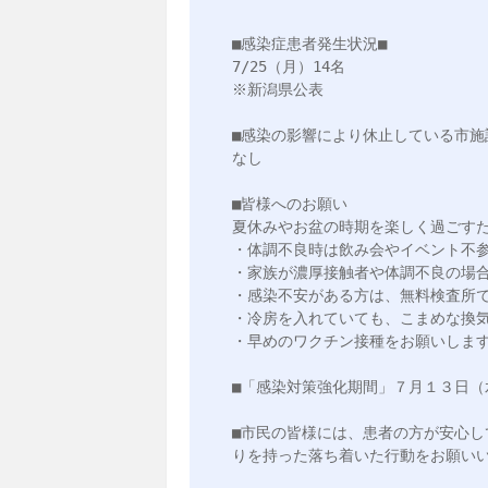
■感染症患者発生状況■

7/25（月）14名

※新潟県公表

■感染の影響により休止している市施設
なし

■皆様へのお願い

夏休みやお盆の時期を楽しく過ごすた
・体調不良時は飲み会やイベント不参
・家族が濃厚接触者や体調不良の場合
・感染不安がある方は、無料検査所で
・冷房を入れていても、こまめな換気
・早めのワクチン接種をお願いします
■「感染対策強化期間」７月１３日（
■市民の皆様には、患者の方が安心
りを持った落ち着いた行動をお願いい