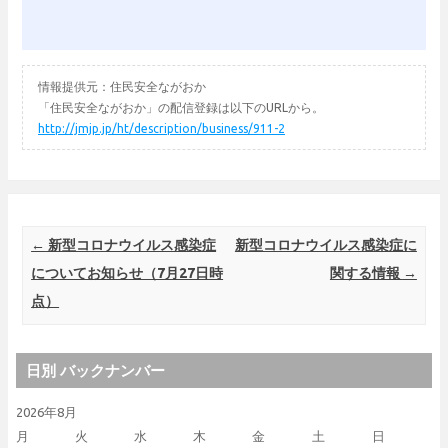
情報提供元：住民安全ながおか
「住民安全ながおか」の配信登録は以下のURLから。
http://jmjp.jp/ht/description/business/911-2
Post navigation
←
新型コロナウイルス感染症
新型コロナウイルス感染症に
についてお知らせ（7月27日時
関する情報
→
点）
日別 バックナンバー
2026年8月
月
火
水
木
金
土
日