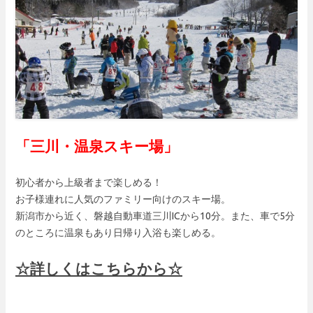
「三川・温泉スキー場」
初心者から上級者まで楽しめる！
お子様連れに人気のファミリー向けのスキー場。
新潟市から近く、磐越自動車道三川ICから10分。また、車で5分
のところに温泉もあり日帰り入浴も楽しめる。
☆詳しくはこちらから☆