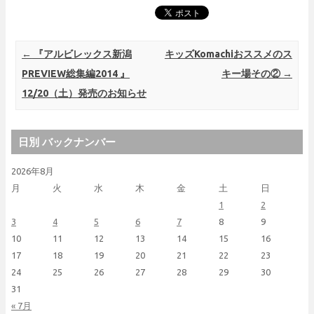
Post navigation
←
『アルビレックス新潟
キッズKomachiおススメのス
PREVIEW総集編2014 』
キー場その②
→
12/20（土）発売のお知らせ
日別 バックナンバー
2026年8月
月
火
水
木
金
土
日
1
2
3
4
5
6
7
8
9
10
11
12
13
14
15
16
17
18
19
20
21
22
23
24
25
26
27
28
29
30
31
« 7月