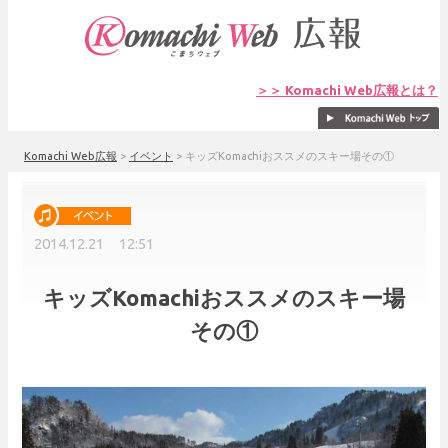
＞＞ Komachi Web広報とは？
Komachi Web広報
>
イベント
>
キッズKomachiおススメのスキー場その①
2014.12.21 12:51
キッズKomachiおススメのスキー場
その①