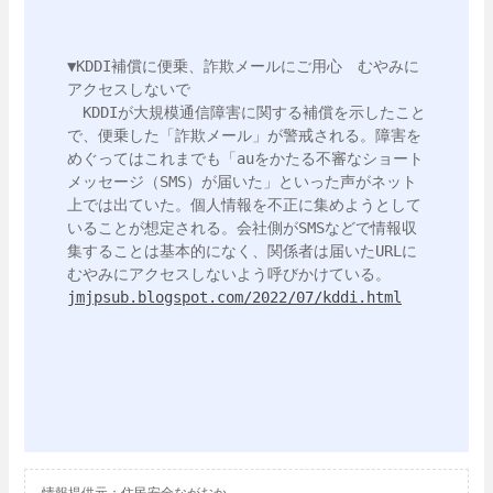
▼KDDI補償に便乗、詐欺メールにご用心　むやみに
アクセスしないで

　KDDIが大規模通信障害に関する補償を示したこと
で、便乗した「詐欺メール」が警戒される。障害を
めぐってはこれまでも「auをかたる不審なショート
メッセージ（SMS）が届いた」といった声がネット
上では出ていた。個人情報を不正に集めようとして
いることが想定される。会社側がSMSなどで情報収
集することは基本的になく、関係者は届いたURLに
jmjpsub.blogspot.com/2022/07/kddi.html
情報提供元：住民安全ながおか