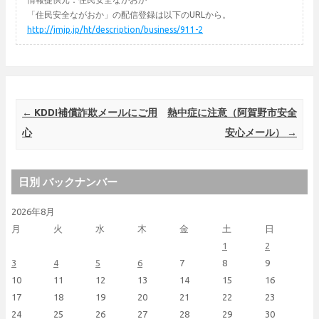
「住民安全ながおか」の配信登録は以下のURLから。
http://jmjp.jp/ht/description/business/911-2
Post navigation
←
KDDI補償詐欺メールにご用
熱中症に注意（阿賀野市安全
心
安心メール）
→
日別 バックナンバー
2026年8月
月
火
水
木
金
土
日
1
2
3
4
5
6
7
8
9
10
11
12
13
14
15
16
17
18
19
20
21
22
23
24
25
26
27
28
29
30