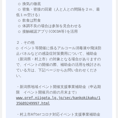
 ○ 換気の徹底

 ○ 密集・密接の回避（人と人との間隔を２ｍ、最
低１ｍ空ける）

 ○ 飲食は黙食

 ○ 体調不良の場合は参加を見合わせる

 ○ 接触確認アプリ(COCOA等)を活用

２．その他

○ イベント等開催に係るアルコール消毒液や飛沫防
止パネルなどの感染症対策費用について、補助金
（新潟県・村上市）の対象となる場合がありますの
で、イベントの開催の際、補助金の活用を検討され
ている方は、下記ページからお問い合わせくださ
い。

・新潟県地域イベント開催支援事業補助金（申込期
www.pref.niigata.lg.jp/sec/kankokikaku/1
35689249997.html
・村上市Afterコロナ対応イベント支援事業補助金