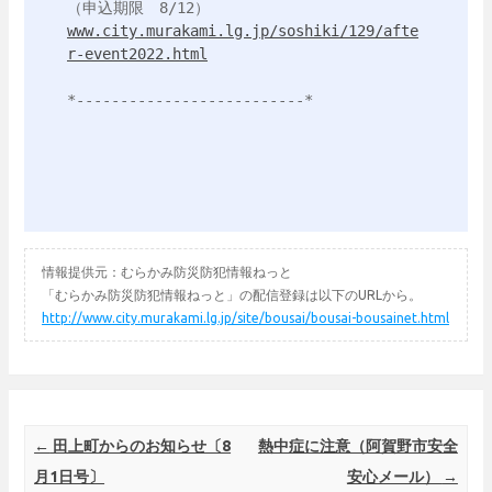
www.city.murakami.lg.jp/soshiki/129/afte
r-event2022.html
*--------------------------*

情報提供元：むらかみ防災防犯情報ねっと
「むらかみ防災防犯情報ねっと」の配信登録は以下のURLから。
http://www.city.murakami.lg.jp/site/bousai/bousai-bousainet.html
Post navigation
←
田上町からのお知らせ〔8
熱中症に注意（阿賀野市安全
月1日号〕
安心メール）
→