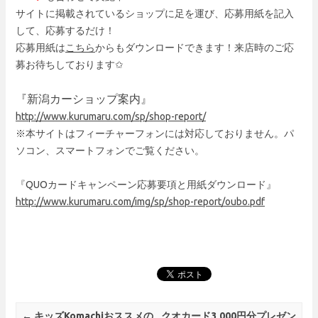
サイトに掲載されているショップに足を運び、応募用紙を記入
して、応募するだけ！
応募用紙は
こちら
からもダウンロードできます！来店時のご応
募お待ちしております✩
『新潟カーショップ案内』
http://www.kurumaru.com/sp/shop-report/
※本サイトはフィーチャーフォンには対応しておりません。パ
ソコン、スマートフォンでご覧ください。
『QUOカードキャンペーン応募要項と用紙ダウンロード』
http://www.kurumaru.com/img/sp/shop-report/oubo.pdf
Post navigation
←
キッズKomachiおススメの
クオカード3,000円分プレゼン