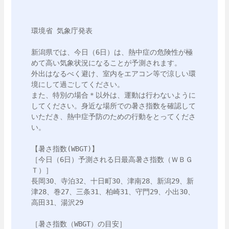
環境省 気象庁発表

新潟県では、今日（6日）は、熱中症の危険性が極
めて高い気象状況になることが予測されます。

外出はなるべく避け、室内をエアコン等で涼しい環
境にして過ごしてください。

また、特別の場合＊以外は、運動は行わないように
してください。身近な場所での暑さ指数を確認して
いただき、熱中症予防のための行動をとってくださ
い。

【暑さ指数(WBGT)】

［今日（6日）予測される日最高暑さ指数（ＷＢＧ
Ｔ）］

長岡30、寺泊32、十日町30、津南28、新潟29、新
津28、巻27、三条31、柏崎31、守門29、小出30、
高田31、湯沢29

［暑さ指数（WBGT）の目安］
