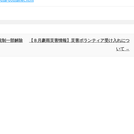
ousai-bousainet.html
規制一部解除
【８月豪雨災害情報】災害ボランティア受け入れにつ
いて
→