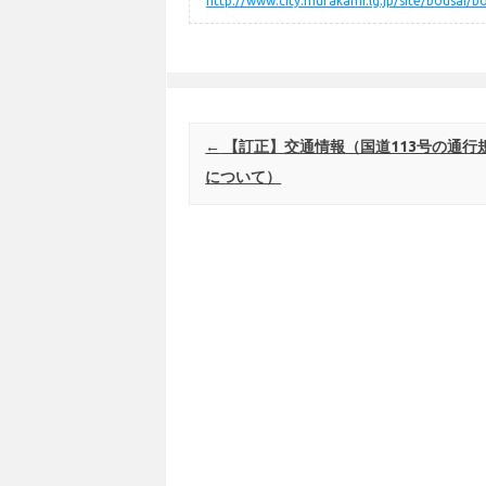
http://www.city.murakami.lg.jp/site/bousai/b
Post navigation
←
【訂正】交通情報（国道113号の通行
について）