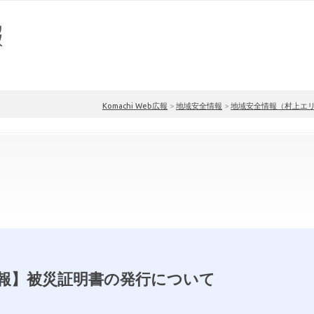
Komachi Web広報
>
地域安全情報
>
地域安全情報（村上エ
報】被災証明書の発行について