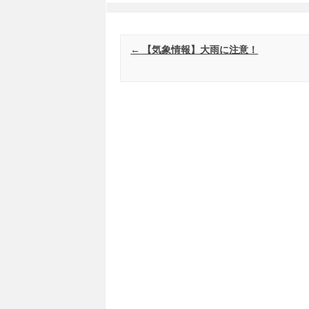
Post navigation
←
【気象情報】大雨に注意！