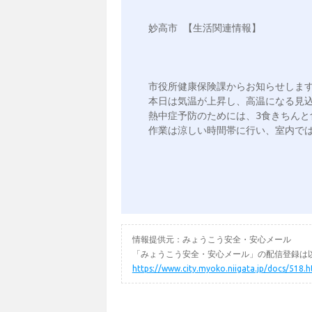
妙高市 【生活関連情報】 

市役所健康保険課からお知らせします
本日は気温が上昇し、高温になる見込
熱中症予防のためには、3食きちん
情報提供元：みょうこう安全・安心メール
「みょうこう安全・安心メール」の配信登録は以
https://www.city.myoko.niigata.jp/docs/518.h