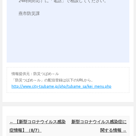
24時間対応）に「電話」で相談してください。

燕市防災課

情報提供元：防災つばめ～ル
「防災つばめ～ル」の配信登録は以下のURLから。
http://www.city-tsubame.jp/php/tubame_sa/kei_menu.php
Post navigation
←
【新型コロナウイルス感染
新型コロナウイルス感染症に
症情報】（8/7）
関する情報
→