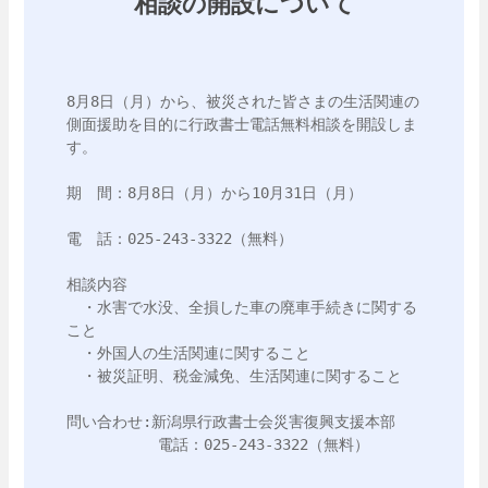
相談の開設について
8月8日（月）から、被災された皆さまの生活関連の
側面援助を目的に行政書士電話無料相談を開設しま
す。

期　間：8月8日（月）から10月31日（月）

電　話：025-243-3322（無料）

相談内容

　・水害で水没、全損した車の廃車手続きに関する
こと

　・外国人の生活関連に関すること

　・被災証明、税金減免、生活関連に関すること　

問い合わせ:新潟県行政書士会災害復興支援本部　

　　　　　　電話：025-243-3322（無料）
