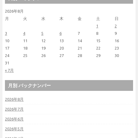
2026年8月
月
火
水
木
金
土
日
1
2
3
4
5
6
7
8
9
10
11
12
13
14
15
16
17
18
19
20
21
22
23
24
25
26
27
28
29
30
31
« 7月
月別 バックナンバー
2026年8月
2026年7月
2026年6月
2026年5月