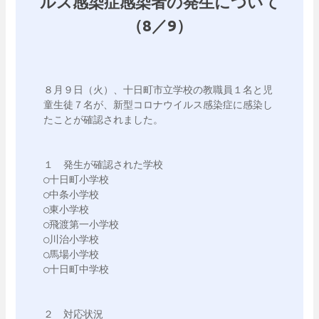
ルス感染症感染者の発生について
（8／9）
８月９日（火）、十日町市立学校の教職員１名と児
童生徒７名が、新型コロナウイルス感染症に感染し
たことが確認されました。

１　発生が確認された学校

○十日町小学校　

○中条小学校　

○東小学校　

○飛渡第一小学校　

○川治小学校

○馬場小学校　

○十日町中学校

２　対応状況
