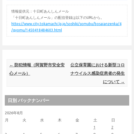
情報提供元：十日町あんしんメール
「十日町あんしんメール」の配信登録は以下のURLから。
https://www.city.tokamachi.lg.jp/soshiki/somubu/bosaianzenka/4
/gyomu/1450418484603.html
Post navigation
←
防犯情報（阿賀野市安全安
公立保育園における新型コロ
心メール）
ナウイルス感染症患者の発生
について
→
日別 バックナンバー
2026年8月
月
火
水
木
金
土
日
1
2