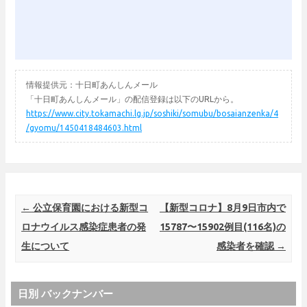
情報提供元：十日町あんしんメール
「十日町あんしんメール」の配信登録は以下のURLから。
https://www.city.tokamachi.lg.jp/soshiki/somubu/bosaianzenka/4
/gyomu/1450418484603.html
Post navigation
←
公立保育園における新型コ
【新型コロナ】8月9日市内で
ロナウイルス感染症患者の発
15787〜15902例目(116名)の
生について
感染者を確認
→
日別 バックナンバー