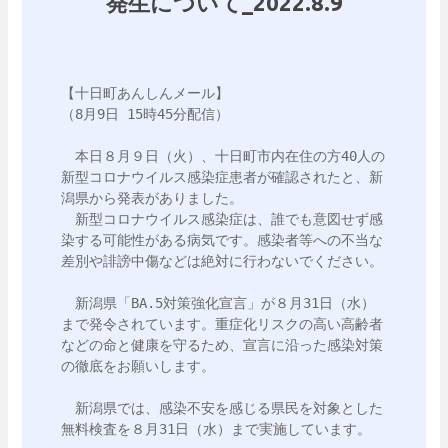
発生について_2022.8.9
【十日町あんしんメール】

（8月9日 15時45分配信）

　本日８月９日（火）、十日町市内在住の方40人の
新型コロナウイルス感染症患者が確認されたと、新
潟県から発表がありました。

　新型コロナウイルス感染症は、誰でも意図せず感
染する可能性がある病気です。感染者等への不当な
差別や誹謗中傷などは絶対に行わないでください。

　新潟県「BA.5対策強化宣言」が８月31日（水）
まで発令されています。重症化リスクの高い高齢者
などの命と健康を守るため、宣言に沿った感染対策
の徹底をお願いします。

　新潟県では、感染不安を感じる県民を対象とした
無料検査を８月31日（水）まで実施しています。
