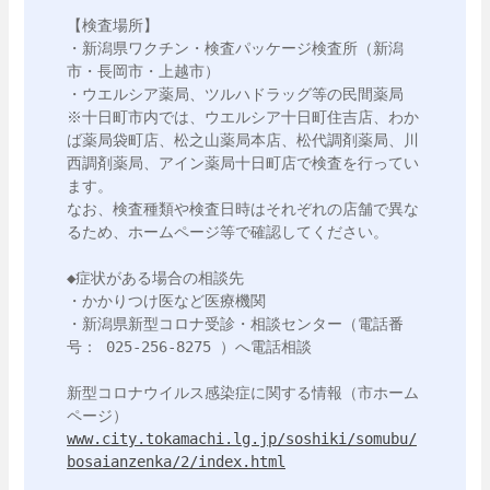
【検査場所】

・新潟県ワクチン・検査パッケージ検査所（新潟
市・長岡市・上越市）

・ウエルシア薬局、ツルハドラッグ等の民間薬局

※十日町市内では、ウエルシア十日町住吉店、わか
ば薬局袋町店、松之山薬局本店、松代調剤薬局、川
西調剤薬局、アイン薬局十日町店で検査を行ってい
ます。

なお、検査種類や検査日時はそれぞれの店舗で異な
るため、ホームページ等で確認してください。

◆症状がある場合の相談先

・かかりつけ医など医療機関

・新潟県新型コロナ受診・相談センター（電話番
号： 025-256-8275 ）へ電話相談

新型コロナウイルス感染症に関する情報（市ホーム
www.city.tokamachi.lg.jp/soshiki/somubu/
bosaianzenka/2/index.html