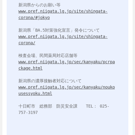
www.pref.niigata.lg.jp/site/shingata-
corona/#jokyo
www.pref.niigata.lg.jp/site/shingata-
corona/
www.pref.niigata.lg.jp/sec/kanyaku/pcrpa
ckage.html
www.pref.niigata.lg.jp/sec/kanyaku/nouko
usessyoku.html
十日町市　総務部　防災安全課　　TEL： 025-
757-3197
