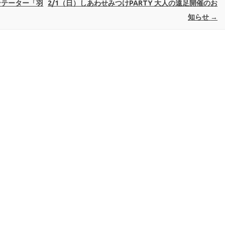
ンテーター「羽
2/1（日）しあわせみつけPARTY 大人の遠足開催のお
知らせ
→