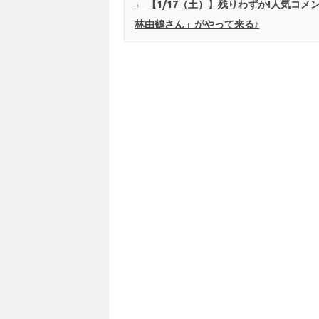
Post navigation
←
【1/17（土）】残りわずか!人気コメ
林由鶴さん」がやって来る♪