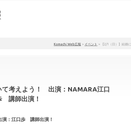
Komachi Web広報
>
イベント
>
【2/1（日）】結婚
いて考えよう！ 出演：NAMARA江口
歩 講師出演！
出演：江口歩 講師出演！