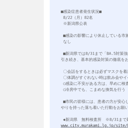
■感染症患者発生状況■

 8/22（月）82名

 ※新潟県公表

 ■感染の影響により休止している市施設

 なし

 ■新潟県では8/31まで「BA.5対策強化宣言」を発令し感染対策の徹底をお願いしています。

引き続き、基本的感染対策の徹底をお
 〇会話をするときは必ずマスクを着用

 〇体調がすぐれない時は飲み会やイベントに参加しない

 ○感染に不安がある方は、早めに検査をうける

 ○冷房中でも、こまめな換気を行う

 ■市民の皆様には、患者の方が安心して治療に専念できるよう、また、そのご家族に対しても、思い
やりを持った落ち着いた行動をお願い
www.city.murakami.lg.jp/site/