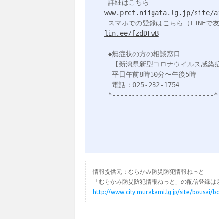
www.pref.niigata.lg.jp/site/a
lin.ee/fzdDFwB
 ◆無症状の方の相談窓口

  【新潟県新型コロナウイルス感染症コールセンター】

  平日午前8時30分〜午後5時

  電話：025-282-1754

 *--------------------------*

情報提供元：むらかみ防災防犯情報ねっと
「むらかみ防災防犯情報ねっと」の配信登録は以
http://www.city.murakami.lg.jp/site/bousai/b