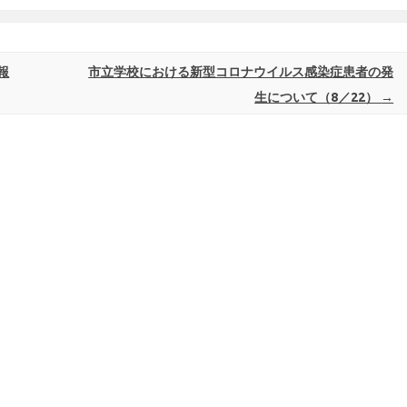
報
市立学校における新型コロナウイルス感染症患者の発
生について（8／22）
→