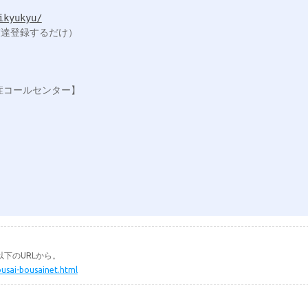
ikyukyu/
下のURLから。
ousai-bousainet.html