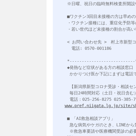
 ※日曜、祝日の臨時無料検査所開設中

 ■ワクチン3回目未接種の方は早めの接種をお願いします！

 ・ワクチン接種には、重症化予防等の効果があります

 ・若い世代ほど未接種の割合が高い状況です。接種可能な時期がきたら早めの接種を

 < お問い合わせ先 >　村上市新型コロナワクチン接種コールセンター

 　電話: 0570-001186

 *---------------------------*

 ◆発熱など症状がある方の相談窓口

  かかりつけ医か下記にまずは電話で相談

  【新潟県新型コロナ受診・相談センター窓口】

  毎日24時間対応（土日・祝日含む）

www.pref.niigata.lg.jp/site/s
 ■ 「AI救急相談アプリ」

  急な病気やケガのとき、LINEから気軽に救急医療の相談ができます。

  ※救急車要請や医療機関受診の必要性、対処方法をアドバイスします。
