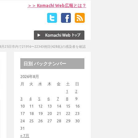
＞＞ Komachi Web広報とは？
25日市内で21916〜22343例目(428名)の感染者を確認
日別 バックナンバー
2026年8月
月
火
水
木
金
土
日
1
2
3
4
5
6
7
8
9
10
11
12
13
14
15
16
17
18
19
20
21
22
23
24
25
26
27
28
29
30
31
« 7月