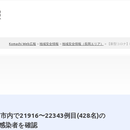
Komachi Web広報
>
地域安全情報
>
地域安全情報（長岡エリア）
>
【新型コロナ】8月
内で21916〜22343例目(428名)の
感染者を確認