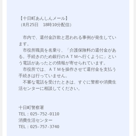
【十日町あんしんメール】

（8月25日　18時10分配信）

　市内で、還付金詐欺と思われる事例が発生してい
ます。

　市役所職員を名乗り、「介護保険料の還付金があ
る。手続きのため銀行のＡＴＭへ行くように」とい
う電話があったとの情報が寄せられています。

　市役所では、ＡＴＭを操作させて還付金を支払う
手続きは行っていません。

　不審な電話を受けたときは、すぐに警察や消費生
活センターに相談してください。

十日町警察署

TEL：025-752-0110

消費生活センター

TEL：025-757-3740
