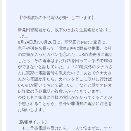
【特殊詐欺の予兆電話が発生しています】

新発田警察署から、以下のとおり注意喚起がありま
した。

8月24日及び8月26日に、新発田市内のご家庭に、
息子や孫を名乗って「電車の中に財布や携帯、会社
の書類が入ったカバンを忘れた。JRの遺失係に電話
したら、その電車はまだ線路を回っているので確認
ができないと話していた。」「JR遺失係のタナカさ
んに実家の電話番号を教えたので、あとでタナカさ
んから電話が来たら、カバンをどこに取りに行けば
いいのか聞いておいて欲しい。」などと話すオレオ
レ詐欺の予兆電話が複数かかってきています。

今後も各ご家庭に同様の電話がかかってくることが
予想されることから、県外や非通知の電話に注意を
お願いします。

[防犯ポイント]

・もし予兆電話を受けたら、一人で悩まずに、すぐ