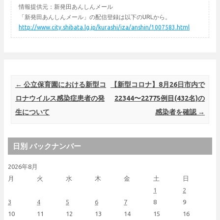
情報提供元：新発田あんしんメール
「新発田あんしんメール」の配信登録は以下のURLから。
http://www.city.shibata.lg.jp/kurashi/iza/anshin/1007583.html
Post navigation
←
公立保育園における新型コ
【新型コロナ】8月26日市内で
ロナウイルス感染症患者の発
22344〜22775例目(432名)の
生について
感染者を確認
→
日別 バックナンバー
2026年8月
月
火
水
木
金
土
日
1
2
3
4
5
6
7
8
9
10
11
12
13
14
15
16