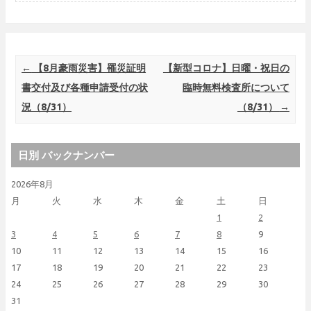
Post navigation
←
【8月豪雨災害】罹災証明
【新型コロナ】日曜・祝日の
書交付及び各種申請受付の状
臨時無料検査所について
況（8/31）
（8/31）
→
日別 バックナンバー
2026年8月
月
火
水
木
金
土
日
1
2
3
4
5
6
7
8
9
10
11
12
13
14
15
16
17
18
19
20
21
22
23
24
25
26
27
28
29
30
31