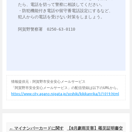
たら、電話を切って警察に相談してください。

・防犯機能付き電話や留守番電話設定にするなど、
犯人からの電話を受けない対策をしましょう。

阿賀野警察署　0250-63-0110

情報提供元：阿賀野市安全安心メールサービス
「阿賀野市安全安心メールサービス」の配信登録は以下のURLから。
https://www.city.agano.niigata.jp/soshiki/kikikanrika/3/1019.html
Post navigation
←
マイナンバーカードに関す
【8月豪雨災害】罹災証明書交