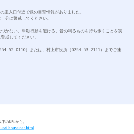
田の里入口付近で猿の目撃情報がありました。

十分に警戒してください。

近づかない、単独行動を避ける、音の鳴るものを持ち歩くことを実
警戒してください。

-52-0110）または、村上市役所（0254-53-2111）までご連
下のURLから。
ousai-bousainet.html