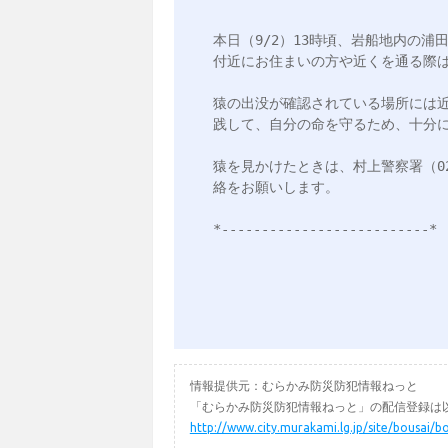
本日（9/2）13時頃、岩船地内の浦
付近にお住まいの方や近くを通る際は
猿の出没が確認されている場所には
践して、自分の命を守るため、十分に
猿を見かけたときは、村上警察署（0254
絡をお願いします。

情報提供元：むらかみ防災防犯情報ねっと
「むらかみ防災防犯情報ねっと」の配信登録は以
http://www.city.murakami.lg.jp/site/bousai/b