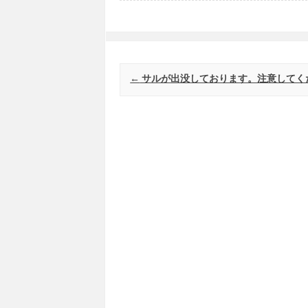
Post navigation
←
サルが出没しております。注意してく