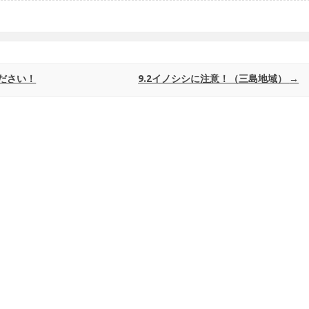
ださい！
9.2イノシシに注意！（三島地域）
→