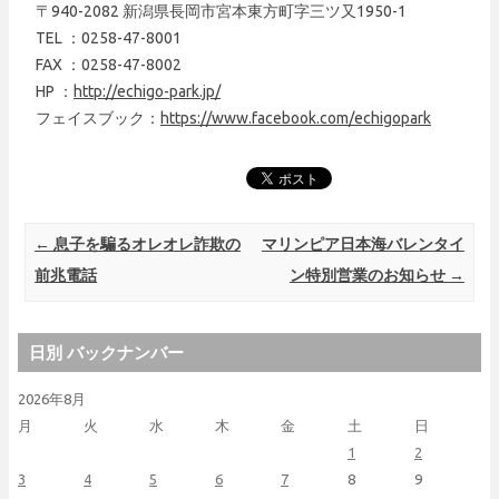
〒940-2082 新潟県長岡市宮本東方町字三ツ又1950-1
TEL ：0258-47-8001
FAX ：0258-47-8002
HP ：
http://echigo-park.jp/
フェイスブック：
https://www.facebook.com/echigopark
Post navigation
←
息子を騙るオレオレ詐欺の
マリンピア日本海バレンタイ
前兆電話
ン特別営業のお知らせ
→
日別 バックナンバー
2026年8月
月
火
水
木
金
土
日
1
2
3
4
5
6
7
8
9