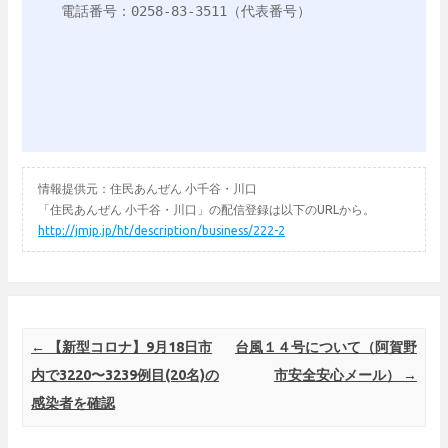
電話番号：0258-83-3511（代表番号）

情報提供元：住民あんぜん 小千谷・川口
「住民あんぜん 小千谷・川口」の配信登録は以下のURLから。
http://jmjp.jp/ht/description/business/222-2
Post navigation
←
【新型コロナ】9月18日市
台風１４号について（阿賀野
内で3220〜3239例目(20名)の
市安全安心メール）
→
感染者を確認