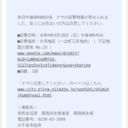
本日午後6時00分頃、クマの目撃情報が寄せられま
した。近くにお住まいの方は注意してください。

■目撃日時：令和4年9月18日（日）午後4時45分

■目撃場所：片貝地区（一之町三区地内）（ 下記地
www.google.com/maps/d/edit?
mid=1uNQaCoUM7zU-
S127ips5vyIcgTi4avnr&usp=sharing
■頭数：1頭

www.city.ojiya.niigata.jp/soshiki/shimin
/kumatyuui.html
＜連絡先＞

市民生活課　環境共生推進室　環境衛生係

電話番号: 0258-83-3509

小千谷市役所
