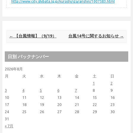
http://www.city.shibata.lg.jp/kurashi/iza/anshin/1007583.html
Post navigation
←
【台風情報】（9/19）
台風14号に関するお知らせ
→
日別 バックナンバー
2026年8月
月
火
水
木
金
土
日
1
2
3
4
5
6
7
8
9
10
11
12
13
14
15
16
17
18
19
20
21
22
23
24
25
26
27
28
29
30
31
« 7月