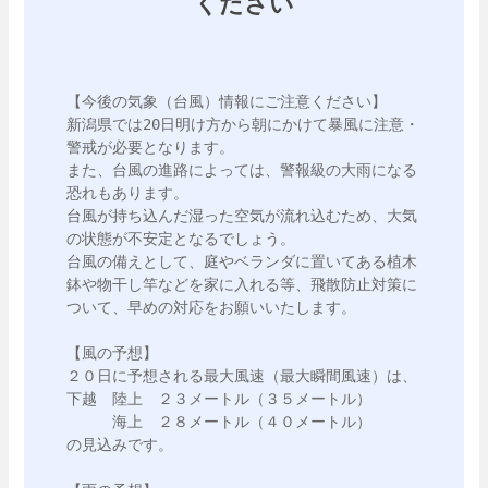
ください
【今後の気象（台風）情報にご注意ください】

新潟県では20日明け方から朝にかけて暴風に注意・
警戒が必要となります。

また、台風の進路によっては、警報級の大雨になる
恐れもあります。

台風が持ち込んだ湿った空気が流れ込むため、大気
の状態が不安定となるでしょう。

台風の備えとして、庭やベランダに置いてある植木
鉢や物干し竿などを家に入れる等、飛散防止対策に
ついて、早めの対応をお願いいたします。

【風の予想】

２０日に予想される最大風速（最大瞬間風速）は、

下越　陸上　２３メートル（３５メートル）

　　　海上　２８メートル（４０メートル）

の見込みです。
