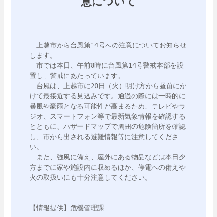
意について
　上越市から台風第14号への注意についてお知らせ
します。

　市では本日、午前8時に台風第14号警戒本部を設
置し、警戒にあたっています。

　台風は、上越市に20日（火）明け方から昼前にか
けて最接近する見込みです。通過の際には一時的に
暴風や豪雨となる可能性が高まるため、テレビやラ
ジオ、スマートフォン等で最新気象情報を確認する
とともに、ハザードマップで周囲の危険箇所を確認
し、市から出される避難情報等に注意してくださ
い。

　また、強風に備え、屋外にある物品などは本日夕
方までに家や施設内に収めるほか、停電への備えや
火の取扱いにも十分注意してください。

【情報提供】危機管理課
