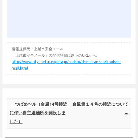
情報提供元：上越市安全メール
「上越市安全メール」の配信登録は以下のURLから。
http://www.city.joetsu.niigata.jp/soshiki/shimin-anzen/bouhan-
mail.html
Post navigation
←
つばめ〜ル（台風14号接近
台風第１４号の接近について
に伴い自主避難所を開設しま
→
した）