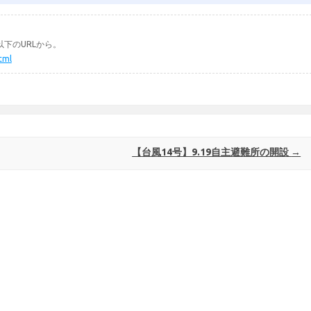
下のURLから。
tml
【台風14号】9.19自主避難所の開設
→