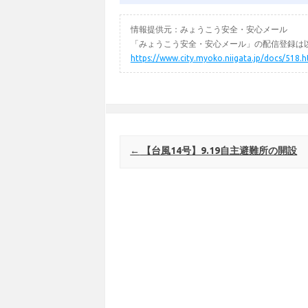
情報提供元：みょうこう安全・安心メール
「みょうこう安全・安心メール」の配信登録は以
https://www.city.myoko.niigata.jp/docs/518.h
Post navigation
←
【台風14号】9.19自主避難所の開設