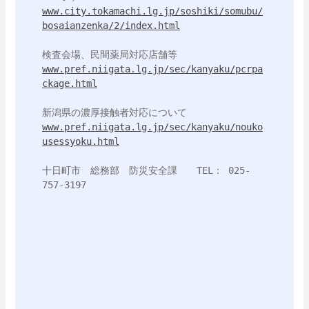
www.city.tokamachi.lg.jp/soshiki/somubu/
bosaianzenka/2/index.html
www.pref.niigata.lg.jp/sec/kanyaku/pcrpa
ckage.html
www.pref.niigata.lg.jp/sec/kanyaku/nouko
usessyoku.html
十日町市　総務部　防災安全課　　TEL： 025-
757-3197
