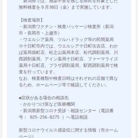
　新潟県では、感染不安を感じる県民を対象とした
無料検査を９月30日（金）まで実施しています。

【検査場所】

・新潟県ワクチン・検査パッケージ検査所（新潟
市・長岡市・上越市）

・ウエルシア薬局、ツルハドラッグ等の民間薬局

※十日町市内では、ウエルシア十日町住吉店、わか
ば薬局袋町店、松之山薬局本店、松代調剤薬局、川
西調剤薬局、アイン薬局十日町店、ファーマライズ
薬局十日町店、プラザ調剤薬局、駅西調剤薬局で検
査を行っています。

なお、検査種類や検査日時はそれぞれの店舗で異な
るため、ホームページ等で確認してください。

◆症状がある場合の相談先

・かかりつけ医など医療機関

・新潟県新型コロナ受診・相談センター（電話番
号： 025-256-8275 ）へ電話相談

新型コロナウイルス感染症に関する情報（市ホーム