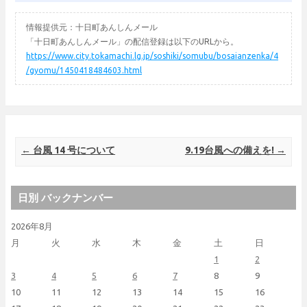
情報提供元：十日町あんしんメール
「十日町あんしんメール」の配信登録は以下のURLから。
https://www.city.tokamachi.lg.jp/soshiki/somubu/bosaianzenka/4
/gyomu/1450418484603.html
Post navigation
←
台風 14 号について
9.19台風への備えを!
→
日別 バックナンバー
2026年8月
月
火
水
木
金
土
日
1
2
3
4
5
6
7
8
9
10
11
12
13
14
15
16