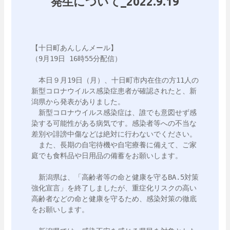
発生について_2022.9.19
【十日町あんしんメール】

（9月19日 16時55分配信）

　本日９月19日（月）、十日町市内在住の方11人の
新型コロナウイルス感染症患者が確認されたと、新
潟県から発表がありました。

　新型コロナウイルス感染症は、誰でも意図せず感
染する可能性がある病気です。感染者等への不当な
差別や誹謗中傷などは絶対に行わないでください。

　また、長期の自宅待機や自宅療養に備えて、ご家
庭でも食料品や日用品の備蓄をお願いします。

　新潟県は、「高齢者等の命と健康を守るBA.5対策
強化宣言」を終了しましたが、重症化リスクの高い
高齢者などの命と健康を守るため、感染対策の徹底
をお願いします。
