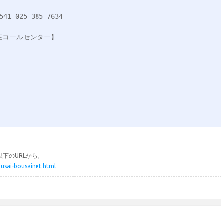
下のURLから。
ousai-bousainet.html