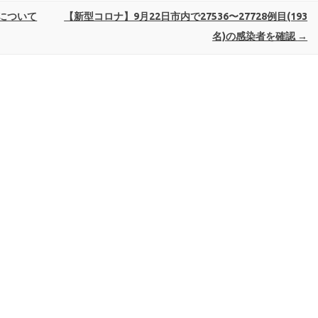
について
【新型コロナ】9月22日市内で27536〜27728例目(193
名)の感染者を確認
→