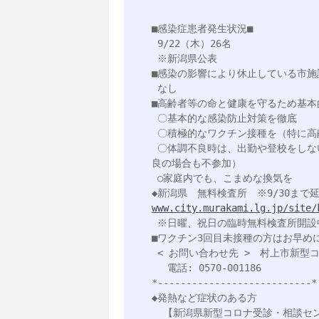
■感染症患者発生状況■

 9/22（木）26名

 ※新潟県公表

■感染の影響により休止している市施設
 なし

■高齢者等の命と健康を守るため基本
 〇基本的な感染防止対策を徹底

 〇積極的なワクチン接種を（特に高齢者と小児）

 〇体調不良時は、出勤や登校をしない、飲み会やイベント不参加を徹底（家族が濃厚接触者や体調不
良の場合も不参加）

 ○家庭内でも、こまめな換気を

www.city.murakami.lg.jp/site/
 ※日曜、祝日の臨時無料検査所開設中

■ワクチン3回目未接種の方はお早めに
 < お問い合わせ先 >　村上市新型コロナワクチン接種コールセンター

 　電話: 0570-001186

*---------------------------*

◆発熱など症状のある方

  【新潟県新型コロナ受診・相談センター窓口】
