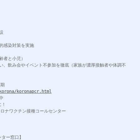


的感染対策を実施

korona/koronapcr.html
！
