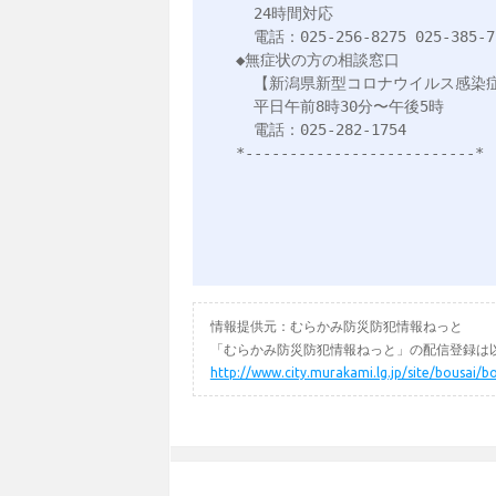
  24時間対応

  電話：025-256-8275 025-385-7541 025-385-7634

◆無症状の方の相談窓口

  【新潟県新型コロナウイルス感染症コールセンター】

  平日午前8時30分〜午後5時

  電話：025-282-1754

*--------------------------*

情報提供元：むらかみ防災防犯情報ねっと
「むらかみ防災防犯情報ねっと」の配信登録は以
http://www.city.murakami.lg.jp/site/bousai/b