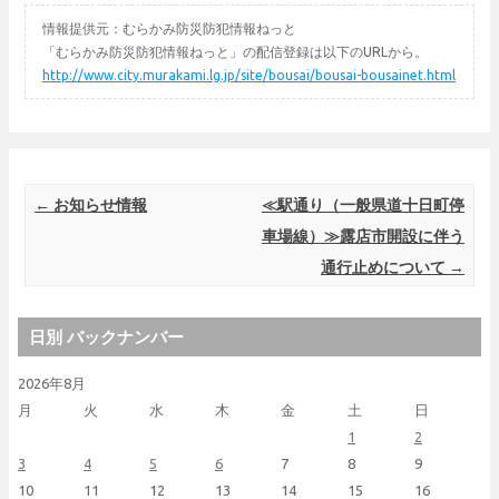
情報提供元：むらかみ防災防犯情報ねっと
「むらかみ防災防犯情報ねっと」の配信登録は以下のURLから。
http://www.city.murakami.lg.jp/site/bousai/bousai-bousainet.html
Post navigation
←
お知らせ情報
≪駅通り（一般県道十日町停
車場線）≫露店市開設に伴う
通行止めについて
→
日別 バックナンバー
2026年8月
月
火
水
木
金
土
日
1
2
3
4
5
6
7
8
9
10
11
12
13
14
15
16